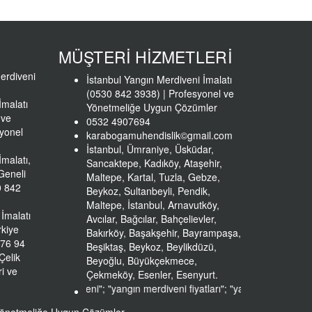
MÜŞTERİ HİZMETLERİ
erdiveni
İstanbul Yangın Merdiveni İmalatı
(0530 842 3938) | Profesyonel ve
İmalatı
Yönetmeliğe Uygun Çözümler
 ve
0532 4907694
yonel
karabogamuhendislik©gmail.com
İstanbul, Ümraniye, Üsküdar,
İmalatı,
Sancaktepe, Kadıköy, Ataşehir,
 Geneli
Maltepe, Kartal, Tuzla, Gebze,
0 842
Beykoz, Sultanbeyli, Pendik,
Maltepe, İstanbul, Arnavutköy,
İmalatı
Avcılar, Bağcılar, Bahçelievler,
rkiye
Bakırköy, Başakşehir, Bayrampaşa,
 76 94
Beşiktaş, Beykoz, Beylikdüzü,
Çelik
Beyoğlu, Büyükçekmece,
i ve
Çekmeköy, Esenler, Esenyurt.
"
yangın merdiveni
"; "
yangın merdiveni fiyatları
"; "
yangın merdiveni firm