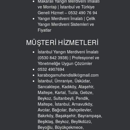
Makaralı Yangın Merdiveni İmalatı
ve Montajı | İstanbul ve Türkiye
Geneli Hizmet – 0532 490 76 94
Yangın Merdiveni İmalatı | Çelik
Yangın Merdiveni Sistemleri ve
Fiyatlar
MÜŞTERİ HİZMETLERİ
İstanbul Yangın Merdiveni İmalatı
(0530 842 3938) | Profesyonel ve
Yönetmeliğe Uygun Çözümler
0532 4907694
karabogamuhendislik©gmail.com
İstanbul, Ümraniye, Üsküdar,
Sancaktepe, Kadıköy, Ataşehir,
Maltepe, Kartal, Tuzla, Gebze,
Beykoz, Sultanbeyli, Pendik,
Maltepe, İstanbul, Arnavutköy,
Avcılar, Bağcılar, Bahçelievler,
Bakırköy, Başakşehir, Bayrampaşa,
Beşiktaş, Beykoz, Beylikdüzü,
Beyoğlu, Büyükçekmece,