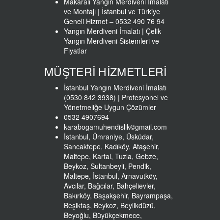
Makaralı Yangın Merdiveni İmalatı
ve Montajı | İstanbul ve Türkiye
Geneli Hizmet – 0532 490 76 94
Yangın Merdiveni İmalatı | Çelik
Yangın Merdiveni Sistemleri ve
Fiyatlar
MÜŞTERİ HİZMETLERİ
İstanbul Yangın Merdiveni İmalatı
(0530 842 3938) | Profesyonel ve
Yönetmeliğe Uygun Çözümler
0532 4907694
karabogamuhendislik©gmail.com
İstanbul, Ümraniye, Üsküdar,
Sancaktepe, Kadıköy, Ataşehir,
Maltepe, Kartal, Tuzla, Gebze,
Beykoz, Sultanbeyli, Pendik,
Maltepe, İstanbul, Arnavutköy,
Avcılar, Bağcılar, Bahçelievler,
Bakırköy, Başakşehir, Bayrampaşa,
Beşiktaş, Beykoz, Beylikdüzü,
Beyoğlu, Büyükçekmece,